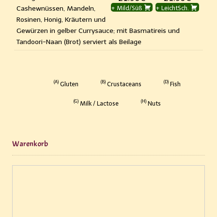
Cashewnüssen, Mandeln,
+ Mild/Süß
+ LeichtSch.
Rosinen, Honig, Kräutern und
Gewürzen in gelber Currysauce; mit Basmatireis und
Tandoori-Naan (Brot) serviert als Beilage
A
B
D
Gluten
Crustaceans
Fish
G
H
Milk / Lactose
Nuts
Warenkorb