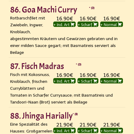
86. Goa Machi Curry
D
Rotbarschfilet mit
16.90€
16.90€
16.90€
Zwiebeln, Ingwer,
+ Ind. Art
+ Scharf
+ Normal
Knoblauch,
abgestimmten Kräutern und Gewürzen gebraten und in
einer milden Sauce gegart; mit Basmatireis serviert als
Beilage
87. Fisch Madras
D
Fisch mit Kokosnuss,
16.90€
16.90€
16.90€
Knoblauch, frischen
+ Ind. Art
+ Scharf
+ Normal
Curryblättern und
Tomaten in Scharfer Currysauce; mit Basmatireis und
Tandoori-Naan (Brot) serviert als Beilage
88. Jhinga Harially
B
Eine Spezialität des
21.90€
21.90€
21.90€
Hauses: Großgarnelen
+ Ind. Art
+ Scharf
+ Normal