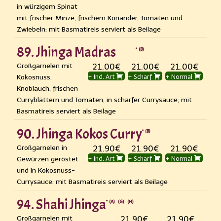
in würzigem Spinat
mit frischer Minze, frischem Koriander, Tomaten und
Zwiebeln; mit Basmatireis serviert als Beilage
89. Jhinga Madras
B
Großgarnelen mit
21.00€
21.00€
21.00€
Kokosnuss,
+ Ind. Art
+ Scharf
+ Normal
Knoblauch, frischen
Curryblättern und Tomaten, in scharfer Currysauce; mit
Basmatireis serviert als Beilage
90. Jhinga Kokos Curry
B
Großgarnelen in
21.90€
21.90€
21.90€
Gewürzen geröstet
+ Ind. Art
+ Scharf
+ Normal
und in Kokosnuss-
Currysauce; mit Basmatireis serviert als Beilage
94. Shahi Jhinga
A
G
H
Großgarnelen mit
21.90€
21.90€