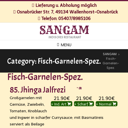
Lieferung u. Abholung möglich
Osnabrücker Str. 7, 49134 Wallenhorst-Osnabrück
Telefon: 05407/8985106
SANGAM
INDISCHES RESTAURANT
MENU
SANGAM
>
Fisch-
Category:
Fisch-Garnelen-Spez.
Garnelen-
Spez.
Fisch-Garnelen-Spez.
85. Jhinga Jalfrezi
B
Großgarnelen mit
21.90€
21.90€
21.90€
Gemüse, Zwiebeln,
+ Ind. Art
+ Scharf
+ Normal
Tomaten, Knoblauch
und Ingwer in scharfer Currysauce; mit Basmatireis
serviert als Beilage