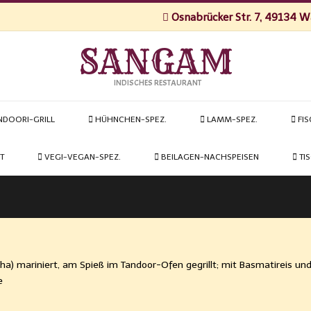
Osnabrücker Str. 7, 49134 
SANGAM
INDISCHES RESTAURANT
NDOORI-GRILL
HÜHNCHEN-SPEZ.
LAMM-SPEZ.
FIS
T
VEGI-VEGAN-SPEZ.
BEILAGEN-NACHSPEISEN
TI
tha) mariniert, am Spieß im Tandoor-Ofen gegrillt; mit Basmatireis un
e