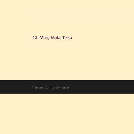
43. Murg Malai Tikka
Theme:
Conica
by
Kaira