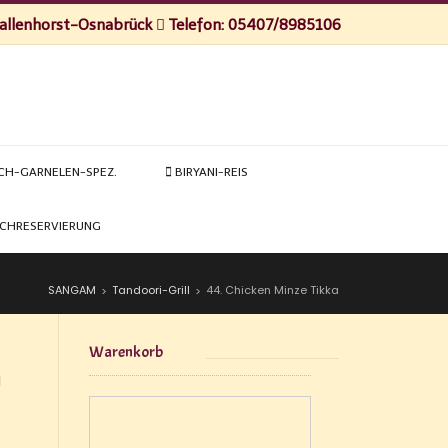
Wallenhorst-Osnabrück
Telefon: 05407/8985106
CH-GARNELEN-SPEZ.
BIRYANI-REIS
SCHRESERVIERUNG
SANGAM
Tandoori-Grill
44. Chicken Minze Tikka
>
>
Warenkorb
d