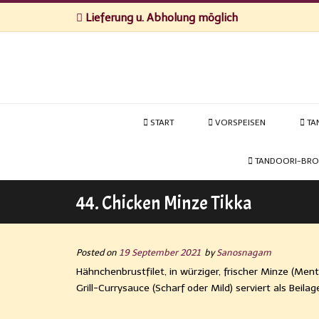
Lieferung u. Abholung möglich
START
VORSPEISEN
TA
TANDOORI-BRO
44. Chicken Minze Tikka
Posted on
19 September 2021
by
Sanosnagam
Hähnchenbrustfilet, in würziger, frischer Minze (Men
Grill-Currysauce (Scharf oder Mild) serviert als Beilag