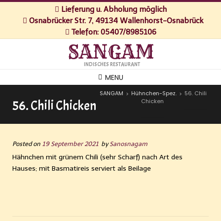
Lieferung u. Abholung möglich
Osnabrücker Str. 7, 49134 Wallenhorst-Osnabrück
Telefon: 05407/8985106
SANGAM
INDISCHES RESTAURANT
MENU
SANGAM
Hühnchen-Spez.
56. Chili
>
>
Chicken
56. Chili Chicken
Posted on
19 September 2021
by
Sanosnagam
Hähnchen mit grünem Chili (sehr Scharf) nach Art des
Hauses; mit Basmatireis serviert als Beilage