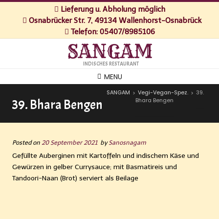
Lieferung u. Abholung möglich
Osnabrücker Str. 7, 49134 Wallenhorst-Osnabrück
Telefon: 05407/8985106
SANGAM
INDISCHES RESTAURANT
MENU
SANGAM
Vegi-Vegan-Spez.
39.
>
>
Bhara Bengen
39. Bhara Bengen
Posted on
20 September 2021
by
Sanosnagam
Gefüllte Auberginen mit Kartoffeln und indischem Käse und
Gewürzen in gelber Currysauce; mit Basmatireis und
Tandoori-Naan (Brot) serviert als Beilage